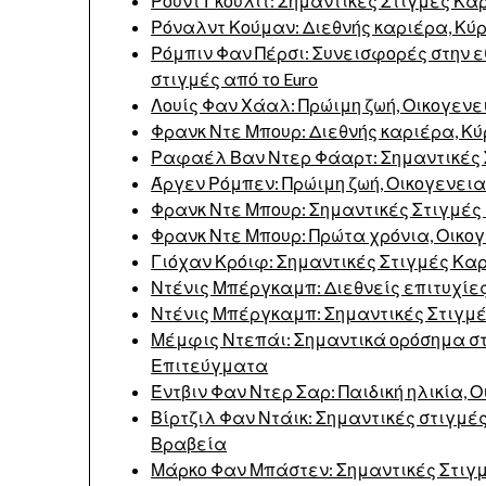
Ρουντ Γκούλιτ: Σημαντικές Στιγμές Κα
Ρόναλντ Κούμαν: Διεθνής καριέρα, Κύ
Ρόμπιν Φαν Πέρσι: Συνεισφορές στην ε
στιγμές από το Euro
Λουίς Φαν Χάαλ: Πρώιμη ζωή, Οικογενε
Φρανκ Ντε Μπουρ: Διεθνής καριέρα, Κύ
Ραφαέλ Βαν Ντερ Φάαρτ: Σημαντικές 
Άργεν Ρόμπεν: Πρώιμη ζωή, Οικογενεια
Φρανκ Ντε Μπουρ: Σημαντικές Στιγμές
Φρανκ Ντε Μπουρ: Πρώτα χρόνια, Οικο
Γιόχαν Κρόιφ: Σημαντικές Στιγμές Κα
Ντένις Μπέργκαμπ: Διεθνείς επιτυχίες
Ντένις Μπέργκαμπ: Σημαντικές Στιγμ
Μέμφις Ντεπάι: Σημαντικά ορόσημα στ
Επιτεύγματα
Έντβιν Φαν Ντερ Σαρ: Παιδική ηλικία, 
Βίρτζιλ Φαν Ντάικ: Σημαντικές στιγμές
Βραβεία
Μάρκο Φαν Μπάστεν: Σημαντικές Στιγ