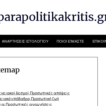
parapolitikakritis.g
ΑΝΑΡΤΉΣΕΙΣ ΙΣΤΟΛΟΓΊΟΥ
ΠΟΙΟΙ ΕΊΜΑΣΤΕ
ΕΠΙΚΟΙ
temap
νειακοί δεσμοί, Προσωπικές απόψεις
νειακό υπόβαθρο, Προσωπική ζωή
εια, Προσωπικές αναμνήσεις