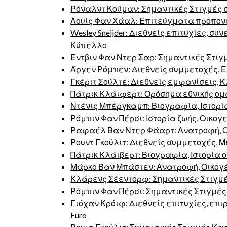
Ρόναλντ Κούμαν: Σημαντικές Στιγμές 
Λουίς Φαν Χάαλ: Επιτεύγματα προπονη
Wesley Sneijder: Διεθνείς επιτυχίες, σ
Κύπελλο
Έντβιν Φαν Ντερ Σαρ: Σημαντικές Στι
Άργεν Ρόμπεν: Διεθνείς συμμετοχές, Ε
Γκέριτ Σούλτε: Διεθνείς εμφανίσεις, Κ
Πάτρικ Κλάιφερτ: Ορόσημα εθνικής ομά
Ντένις Μπέργκαμπ: Βιογραφία, Ιστορί
Ρόμπιν Φαν Πέρσι: Ιστορία ζωής, Οικογ
Ραφαέλ Βαν Ντερ Φάαρτ: Ανατροφή, Ο
Ρουντ Γκούλιτ: Διεθνείς συμμετοχές, 
Πάτρικ Κλάιβερτ: Βιογραφία, Ιστορία 
Μάρκο Βαν Μπάστεν: Ανατροφή, Οικογ
Κλάρενς Σέεντορφ: Σημαντικές Στιγμ
Ρόμπιν Φαν Πέρσι: Σημαντικές Στιγμέ
Γιόχαν Κρόιφ: Διεθνείς επιτυχίες, επι
Euro