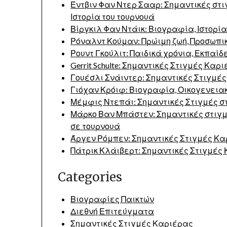
Έντβιν Φαν Ντερ Σααρ: Σημαντικές στι
Ιστορία του τουρνουά
Βίργκιλ Φαν Ντάικ: Βιογραφία, Ιστορία
Ρόναλντ Κούμαν: Πρώιμη ζωή, Προσωπι
Ρουντ Γκούλιτ: Παιδικά χρόνια, Εκπαί
Gerrit Schulte: Σημαντικές Στιγμές Καρ
Γουέσλι Σνάιντερ: Σημαντικές Στιγμέ
Γιόχαν Κρόιφ: Βιογραφία, Οικογενειακ
Μέμφις Ντεπάι: Σημαντικές Στιγμές σ
Μάρκο Βαν Μπάστεν: Σημαντικές στιγμέ
σε τουρνουά
Άργεν Ρόμπεν: Σημαντικές Στιγμές Κ
Πάτρικ Κλάιβερτ: Σημαντικές Στιγμές
Categories
Βιογραφίες Παικτών
Διεθνή Επιτεύγματα
Σημαντικές Στιγμές Καριέρας