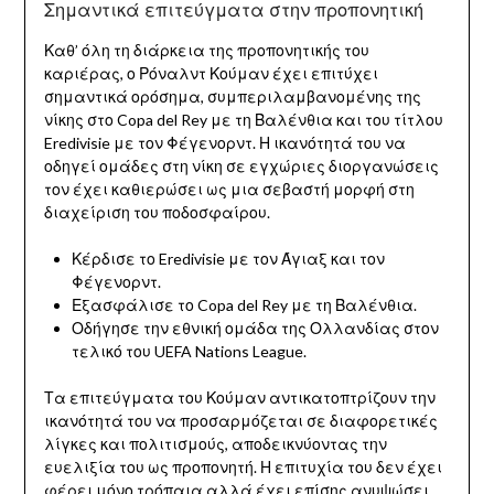
Σημαντικά επιτεύγματα στην προπονητική
Καθ’ όλη τη διάρκεια της προπονητικής του
καριέρας, ο Ρόναλντ Κούμαν έχει επιτύχει
σημαντικά ορόσημα, συμπεριλαμβανομένης της
νίκης στο Copa del Rey με τη Βαλένθια και του τίτλου
Eredivisie με τον Φέγενορντ. Η ικανότητά του να
οδηγεί ομάδες στη νίκη σε εγχώριες διοργανώσεις
τον έχει καθιερώσει ως μια σεβαστή μορφή στη
διαχείριση του ποδοσφαίρου.
Κέρδισε το Eredivisie με τον Άγιαξ και τον
Φέγενορντ.
Εξασφάλισε το Copa del Rey με τη Βαλένθια.
Οδήγησε την εθνική ομάδα της Ολλανδίας στον
τελικό του UEFA Nations League.
Τα επιτεύγματα του Κούμαν αντικατοπτρίζουν την
ικανότητά του να προσαρμόζεται σε διαφορετικές
λίγκες και πολιτισμούς, αποδεικνύοντας την
ευελιξία του ως προπονητή. Η επιτυχία του δεν έχει
φέρει μόνο τρόπαια αλλά έχει επίσης ανυψώσει