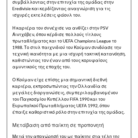
συμβάλλοντας στην επιτυχία της ομάδας στην
Eredivisie και κερδίζοντας αναγνώριση για τις
ισχυρές εκτελέσεις φάουλ του.
Η καριέρα του συνέχισε να ανθίζει στην PSV
Άιντχόβεν, όπου κέρδισε πολλούς τίτλους
πρωταθλήματος και το UEFA Champions League το
1988. Το στυλ παιχνιδιού του Κούμαν συνδύασε την
τεχνική ικανότητα με μια ισχυρή τακτική κατανόηση,
καθιστώντας τον έναν από τους κορυφαίους
αμυντικούς της εποχής του.
Ο Κούμαν είχε επίσης μια σημαντική διεθνή
καριέρα, εκπροσωπώντας την Ολλανδία σε
μεγάλες διοργανώσεις, συμπεριλαμβανομένου
του Παγκοσμίου Κυπέλλου FIFA 1990 και του
Ευρωπαϊκού Πρωταθλήματος UEFA 1992, όπου
έπαιξε καθοριστικό ρόλο στην επιτυχία της ομάδας.
Μετάβαση από παίκτη σε προπονητή
Μετά την αποχώρησή του ως παίκτης στα τέλη της