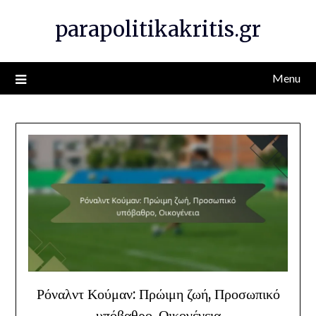
Skip
parapolitikakritis.gr
to
content
Menu
Ρόναλντ Κούμαν: Πρώιμη ζωή, Προσωπικό
υπόβαθρο, Οικογένεια