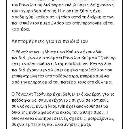
τον Ρόναλντ σε διάφορες εκδηλώσεις, δείχνοντας
τον ισχυρό δεσμό τους. Η υποστήριξή της έχει
αποδειχθεί καθοριστική τόσο κατά τη διάρκεια των
παικτικών του ημερών όσο και στην προπονητική του
καριέρα.
Λεπτομέρειες για τα παιδιά του
Ο Ρόναλντ και η Μπαρτίνα Κούμαν έχουν δύο
παιδιά, έναν γιο ονόματι Ρόναλντ Κούμαν Τζούνιορ
και μια κόρη ονόματι Ντομινίκ Κούμαν. Και τα δύο
παιδιά έχουν μεγαλώσει σε ένα περιβάλλον που
επικεντρώνεται στο ποδόσφαιρο, επηρεασμένα
από την κληρονομιά του πατέρα τους στο άθλημα.
Ο Ρόναλντ Τζούνιορ έχει δείξει ενδιαφέρον για το
ποδόσφαιρο, συμμετέχοντας συχνά σε τοπικούς
συλλόγους, ενώ η Ντομινίκ έχει ακολουθήσει τα
δικά της ενδιαφέροντα εκτός του αθλητισμού. Η
οικογένεια διατηρεί στενές σχέσεις, μοιράζοντας
συχνά εμπειρίες και αναμνήσεις μαζί.