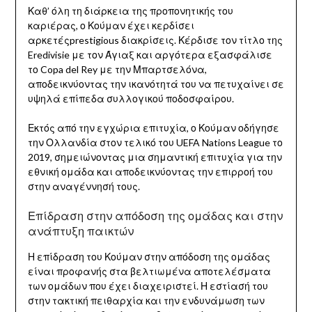
Καθ’ όλη τη διάρκεια της προπονητικής του
καριέρας, ο Κούμαν έχει κερδίσει
αρκετέςprestigious διακρίσεις. Κέρδισε τον τίτλο της
Eredivisie με τον Άγιαξ και αργότερα εξασφάλισε
το Copa del Rey με την Μπαρτσελόνα,
αποδεικνύοντας την ικανότητά του να πετυχαίνει σε
υψηλά επίπεδα συλλογικού ποδοσφαίρου.
Εκτός από την εγχώρια επιτυχία, ο Κούμαν οδήγησε
την Ολλανδία στον τελικό του UEFA Nations League το
2019, σημειώνοντας μια σημαντική επιτυχία για την
εθνική ομάδα και αποδεικνύοντας την επιρροή του
στην αναγέννησή τους.
Επίδραση στην απόδοση της ομάδας και στην
ανάπτυξη παικτών
Η επίδραση του Κούμαν στην απόδοση της ομάδας
είναι προφανής στα βελτιωμένα αποτελέσματα
των ομάδων που έχει διαχειριστεί. Η εστίασή του
στην τακτική πειθαρχία και την ενδυνάμωση των