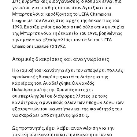
Στις ευρωπαϊκές διοργανώσεις, ο Κούμαν είναι πιο
γνωστός για την θητεία του στον Άγιαξ και την
Μπαρτσελόνα, κερδίζοντας το UEFA Champions
League με τον Άγιαξ στις αρχές της δεκαετίας του
1990. Έπαιξε επίσης καθοριστικό ρόλο στην επιτυχία
της Μπαρτσελόνα τη δεκαετία του 1990, βοηθώντας
την ομάδα να εξασφαλίσει τον τίτλο του UEFA
Champions League το 1992.
Ατομικές διακρίσεις και αναγνωρίσεις
Η ατομική του ικανότητα έχει του αποφέρει πολλές
προσωπικές διακρίσεις κατά τη διάρκεια της
καριέρας του. Αναδείχθηκε Ολλανδός
Ποδοσφαιριστής της Χρονιάς και έχει
συμπεριληφθεί σε διάφορες λίστες με τους
καλύτερους αμυντικούς όλων των εποχών λόγω των
εξαιρετικών του ικανοτήτων και της ικανότητάς του
να σκοράρει από στημένες φάσεις.
Ως προπονητής, έχει λάβει αναγνώριση για την
τακτική του ικανότητα και την ικανότητά του να