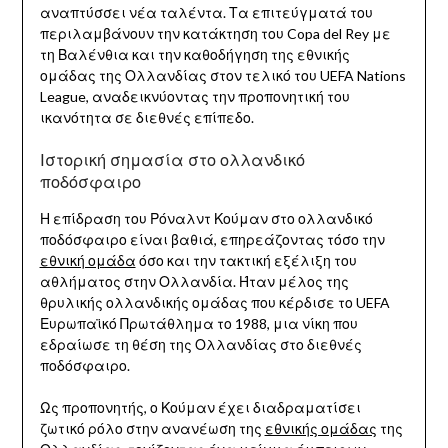
αναπτύσσει νέα ταλέντα. Τα επιτεύγματά του
περιλαμβάνουν την κατάκτηση του Copa del Rey με
τη Βαλένθια και την καθοδήγηση της εθνικής
ομάδας της Ολλανδίας στον τελικό του UEFA Nations
League, αναδεικνύοντας την προπονητική του
ικανότητα σε διεθνές επίπεδο.
Ιστορική σημασία στο ολλανδικό
ποδόσφαιρο
Η επίδραση του Ρόναλντ Κούμαν στο ολλανδικό
ποδόσφαιρο είναι βαθιά, επηρεάζοντας τόσο την
εθνική ομάδα
όσο και την τακτική εξέλιξη του
αθλήματος στην Ολλανδία. Ήταν μέλος της
θρυλικής ολλανδικής ομάδας που κέρδισε το UEFA
Ευρωπαϊκό Πρωτάθλημα το 1988, μια νίκη που
εδραίωσε τη θέση της Ολλανδίας στο διεθνές
ποδόσφαιρο.
Ως προπονητής, ο Κούμαν έχει διαδραματίσει
ζωτικό ρόλο στην ανανέωση της
εθνικής ομάδας
της