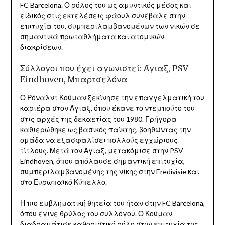
FC Barcelona. Ο ρόλος του ως αμυντικός μέσος και
ειδικός στις εκτελέσεις φάουλ συνέβαλε στην
επιτυχία του, συμπεριλαμβανομένων των νικών σε
σημαντικά πρωταθλήματα και ατομικών
διακρίσεων.
Σύλλογοι που έχει αγωνιστεί: Άγιαξ, PSV
Eindhoven, Μπαρτσελόνα
Ο Ρόναλντ Κούμαν ξεκίνησε την επαγγελματική του
καριέρα στον Άγιαξ, όπου έκανε το ντεμπούτο του
στις αρχές της δεκαετίας του 1980. Γρήγορα
καθιερώθηκε ως βασικός παίκτης, βοηθώντας την
ομάδα να εξασφαλίσει πολλούς εγχώριους
τίτλους. Μετά τον Άγιαξ, μετακόμισε στην PSV
Eindhoven, όπου απόλαυσε σημαντική επιτυχία,
συμπεριλαμβανομένης της νίκης στην Eredivisie και
στο Ευρωπαϊκό Κύπελλο.
Η πιο εμβληματική θητεία του ήταν στην FC Barcelona,
όπου έγινε θρύλος του συλλόγου. Ο Κούμαν
διαδραμάτισε καθοριστικό ρόλο στην επιτυχία της