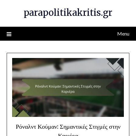
Skip
parapolitikakritis.gr
to
content
Menu
Ρόναλντ Κούμαν: Σημαντικές Στιγμές στην
Καριέρα