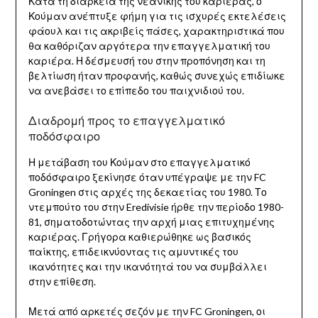
Κατά τη διάρκεια της νεανικής του καριέρας, ο
Κούμαν ανέπτυξε φήμη για τις ισχυρές εκτελέσεις
φάουλ και τις ακριβείς πάσες, χαρακτηριστικά που
θα καθόριζαν αργότερα την επαγγελματική του
καριέρα. Η δέσμευσή του στην προπόνηση και τη
βελτίωση ήταν προφανής, καθώς συνεχώς επιδίωκε
να ανεβάσει το επίπεδο του παιχνιδιού του.
Διαδρομή προς το επαγγελματικό
ποδόσφαιρο
Η μετάβαση του Κούμαν στο επαγγελματικό
ποδόσφαιρο ξεκίνησε όταν υπέγραψε με την FC
Groningen στις αρχές της δεκαετίας του 1980. Το
ντεμπούτο του στην Eredivisie ήρθε την περίοδο 1980-
81, σηματοδοτώντας την αρχή μιας επιτυχημένης
καριέρας. Γρήγορα καθιερώθηκε ως βασικός
παίκτης, επιδεικνύοντας τις αμυντικές του
ικανότητες και την ικανότητά του να συμβάλλει
στην επίθεση.
Μετά από αρκετές σεζόν με την FC Groningen, οι