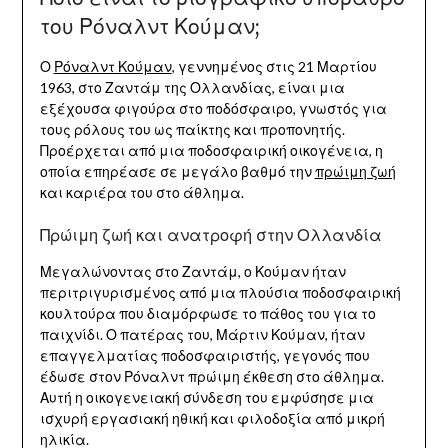
του Ρόναλντ Κούμαν;
Ο
Ρόναλντ Κούμαν
, γεννημένος στις 21 Μαρτίου
1963, στο Ζαντάμ της Ολλανδίας, είναι μια
εξέχουσα φιγούρα στο ποδόσφαιρο, γνωστός για
τους ρόλους του ως παίκτης και προπονητής.
Προέρχεται από μια ποδοσφαιρική οικογένεια, η
οποία επηρέασε σε μεγάλο βαθμό την
πρώιμη ζωή
και καριέρα του στο άθλημα.
Πρώιμη ζωή και ανατροφή στην Ολλανδία
Μεγαλώνοντας στο Ζαντάμ, ο Κούμαν ήταν
περιτριγυρισμένος από μια πλούσια ποδοσφαιρική
κουλτούρα που διαμόρφωσε το πάθος του για το
παιχνίδι. Ο πατέρας του, Μάρτιν Κούμαν, ήταν
επαγγελματίας ποδοσφαιριστής, γεγονός που
έδωσε στον Ρόναλντ πρώιμη έκθεση στο άθλημα.
Αυτή η οικογενειακή σύνδεση του εμφύσησε μια
ισχυρή εργασιακή ηθική και φιλοδοξία από μικρή
ηλικία.