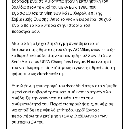
εορτασμένα στιγμιότυπα ήταν η εκπληκτική του
βολίδα στον τελικό του UEFA Euro 1988, που
εξασφάλισε τη νίκη των Κάτω Χωρών επί της
Σοβιετικής Ένωσης. Αυτό το γκολ θεωρείται συχνά
ένα από τα καλύτερα στην ιστορία του
ποδοσφαίρου.
Μια άλλη αξέχαστη στιγμή συνέβη κατά τη
διάρκεια της θητείας του στην AC Milan, όπου έπαιξε
καθοριστικό ρόλο στην κατάκτηση πολλών τίτλων
Serie A και του UEFA Champions League. Η ικανότητά
του να σκοράρει σε κρίσιμους αγώνες εδραίωσε τη
φήμη του ως clutch παίκτη.
Επιπλέον, η επιστροφή του Φαν Μπάστεν στο γήπεδο
μετά από σοβαρό τραυματισμό στον αστράγαλο
ανέδειξε την αποφασιστικότητα και την
ανθεκτικότητά του. Παρά τις προκλήσεις, συνέχισε
να αποδίδει σε υψηλό επίπεδο, κερδίζοντας
περαιτέρω την εκτίμηση των φιλάθλων και των
συμπαικτών του.