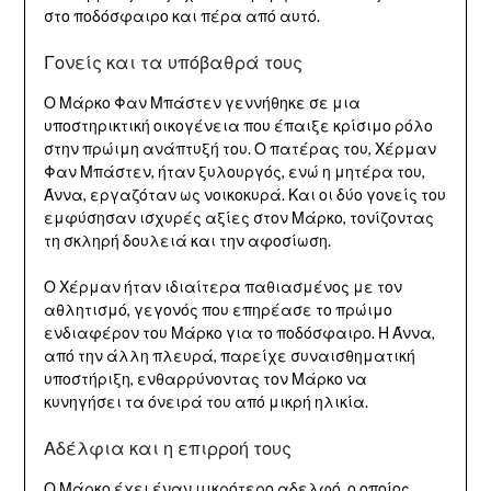
στο ποδόσφαιρο και πέρα από αυτό.
Γονείς και τα υπόβαθρά τους
Ο Μάρκο Φαν Μπάστεν γεννήθηκε σε μια
υποστηρικτική οικογένεια που έπαιξε κρίσιμο ρόλο
στην πρώιμη ανάπτυξή του. Ο πατέρας του, Χέρμαν
Φαν Μπάστεν, ήταν ξυλουργός, ενώ η μητέρα του,
Άννα, εργαζόταν ως νοικοκυρά. Και οι δύο γονείς του
εμφύσησαν ισχυρές αξίες στον Μάρκο, τονίζοντας
τη σκληρή δουλειά και την αφοσίωση.
Ο Χέρμαν ήταν ιδιαίτερα παθιασμένος με τον
αθλητισμό, γεγονός που επηρέασε το πρώιμο
ενδιαφέρον του Μάρκο για το ποδόσφαιρο. Η Άννα,
από την άλλη πλευρά, παρείχε συναισθηματική
υποστήριξη, ενθαρρύνοντας τον Μάρκο να
κυνηγήσει τα όνειρά του από μικρή ηλικία.
Αδέλφια και η επιρροή τους
Ο Μάρκο έχει έναν μικρότερο αδελφό, ο οποίος