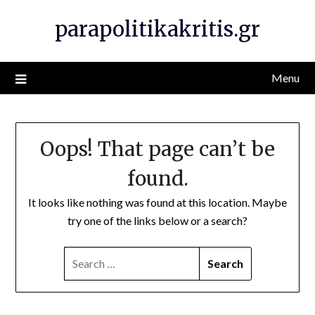
Skip
parapolitikakritis.gr
to
content
Menu
Oops! That page can’t be
found.
It looks like nothing was found at this location. Maybe
try one of the links below or a search?
SEARCH
FOR: